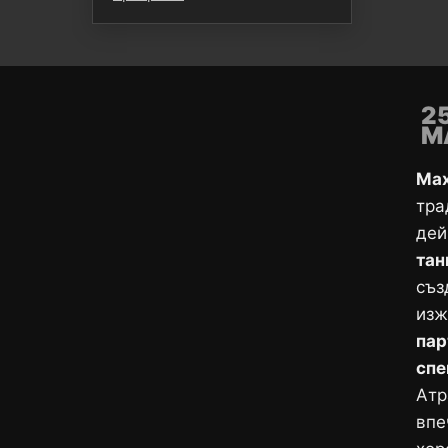
2
M
Ma
тра
дей
тан
съз
изж
пар
спе
Атр
впе