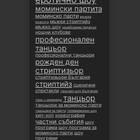
момински партита
моминско парти
мъжка
мъжки стриптийз
красота
мъжко шоу
незабравим подарък
нощни клубове
професионален
танцьор
професионални танцьори
рожден ден
стриптизьор
стриптизьори България
стриптийз
сценични
спектакли
танцово шоу България
танцьор
танц с изненада
танцьори за моминско парти
танцьори за парти
телевизионно шоу
хип-хоп
хореография
частни събития
шоу
програма
шоу програма за
моминско парти
шоу
програми