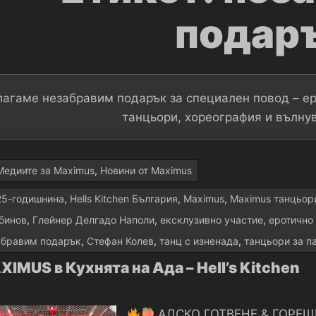
подар
агаме незабравим подарък за специален повод – е
танцьори, хореография и вълну
Медиите за Maximus
,
Новини от Maximus
25-годишнина
,
Hells Kitchen България
,
Maximus
,
Maximus танцьор
бинов
,
Глейнер Делгадо Наполи
,
ексклузивно участие
,
еротично
абравим подарък
,
Стефан Колев
,
танц с изненада
,
танцьори за п
IMUS в Кухнята на Ада – Hell’s Kitchen
АДСКО ГОТВЕНЕ & ГОРЕ