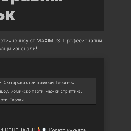
ък
ротично шоу от MAXIMUS! Професионални
ващи изненади!
и
,
български стриптизьори
,
Георгиос
 шоу
,
моминско парти
,
мъжки стриптийз
,
арти
,
Тарзан
ЩИ ИЗНЕНАДИ!
Когато кухнята