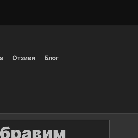
s
Отзиви
Блог
абравим