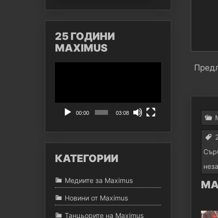
25 ГОДИНИ
MAXIMUS
Видео
Предл
00:00
03:08
Сър
КАТЕГОРИИ
нез
Медиите за Maximus
MAX
Новини от Maximus
Танцьорите на Maximus