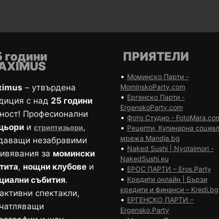
5 години
ПРИЯТЕЛИ
AXIMUS
•
Моминско Парти -
ximus
– утвърдена
MominskoParty.com
•
Ергенско Парти -
диция с над
25 години
ErgenskoParty.com
ност! Професионални
•
Фото Студио - FotoMara.co
цьори
и
,
•
стриптизьори
Рецепти, Кулинарна социа
мрежа Mandja.bg
даващи незабравими
•
Naked Sushi | Nyotaimori -
ивявания за
момински
NakedSushi.eu
тита
,
нощни клубове
и
•
ЕРОС ПАРТИ – Eros.Party
•
циални събития
.
Кредити онлайн | Бързи
кредити и финанси – Kredi.bg
активни спектакли,
•
ЕРГЕНСКО ПАРТИ –
чатляващи
Ergensko.Party