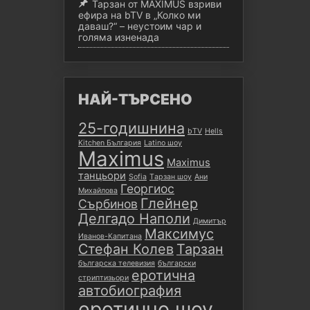
Тарзан от MAXIMUS взриви
ефира на bTV в „Колко ми
даваш?“ – неустоим чар и
голяма изненада
НАЙ-ТЪРСЕНО
25-годишнина
bTV
Hells
Kitchen България
Latino шоу
Maximus
Maximus
танцьори
Sofia
Tарзан шоу
Ани
Георгиос
Михайлова
Глейнер
Сърбинов
Делгадо Наполи
Димитър
Максимус
Иванов-Капитана
Стефан Колев
Тарзан
българска телевизия
български
еротична
стриптизьори
автобиография
еротично шоу