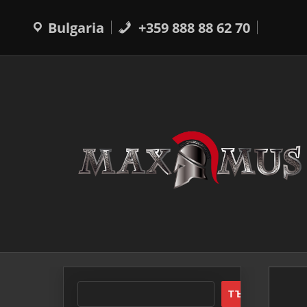
Прескачане
към
Bulgaria
+359 888 88 62 70
съдържанието
ТЪРСЕНЕ