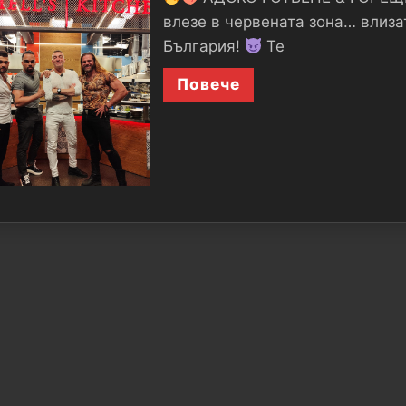
влезе в червената зона… влиз
България!
Те
Повече