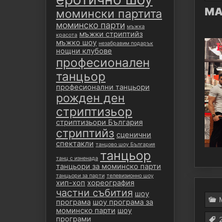
MAX
момински партита
моминско парти
мъжка
мъжки стриптийз
красота
мъжко шоу
незабравим подарък
нощни клубове
професионален
танцьор
професионални танцьори
рожден ден
стриптизьор
стриптизьори България
стриптийз
сценични
спектакли
танцово шоу България
танцьор
танц с изненада
танцьори за моминско парти
танцьори за парти
телевизионно шоу
хип-хоп
хореография
частни събития
шоу
програма
шоу програма за
моминско парти
шоу
програми