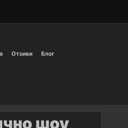
s
Отзиви
Блог
ично шоу