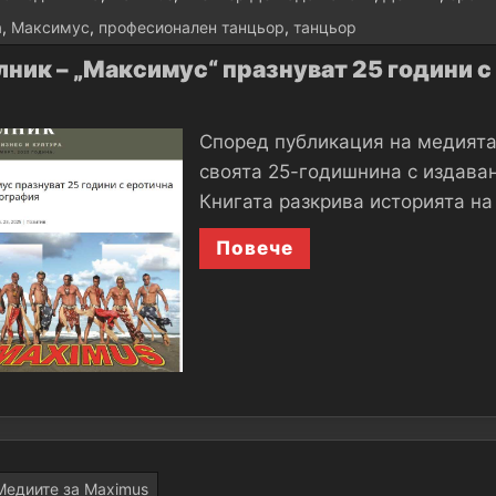
а
,
Максимус
,
професионален танцьор
,
танцьор
лник – „Максимус“ празнуват 25 години 
Според публикация на медията 
своята 25-годишнина с издава
Книгата разкрива историята н
Повече
Медиите за Maximus