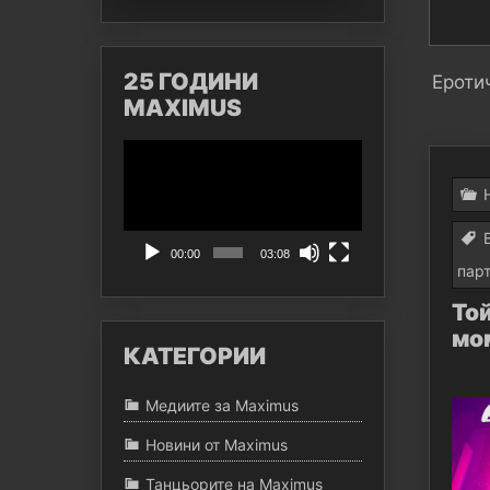
25 ГОДИНИ
Ероти
MAXIMUS
Видео
00:00
03:08
пар
Той
мо
КАТЕГОРИИ
Медиите за Maximus
Новини от Maximus
Танцьорите на Maximus