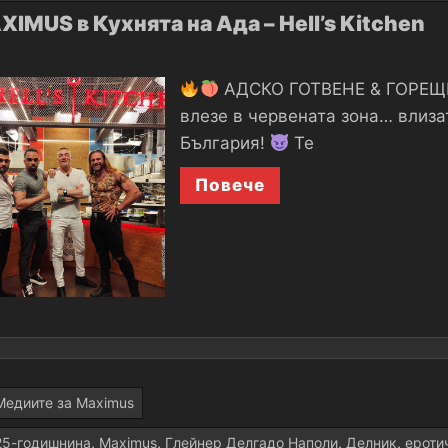
IMUS в Кухнята на Ада – Hell’s Kitchen
АДСКО ГОТВЕНЕ & ГОРЕ
влезе в червената зона… влиз
България!
Те
Повече
Медиите за Maximus
25-годишнина
,
Maximus
,
Глейнер Делгадо Наполи
,
Делник
,
ероти