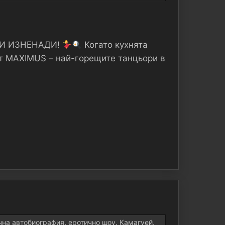
ЩИ ИЗНЕНАДИ!
Когато кухнята
ат MAXIMUS – най-горещите танцьори в
чна автобиография
,
еротично шоу
,
Камагуей
,