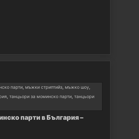
нско парти
,
мъжки стриптийз
,
мъжко шоу
,
рия
,
танцьори за моминско парти
,
танцьори
нско парти в България –