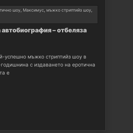
тично шоу
,
Максимус
,
мъжко стриптийз шоу
,
 автобиография – отбеляза
ай-успешно мъжко стриптийз шоу в
-годишнина с издаването на еротична
та е