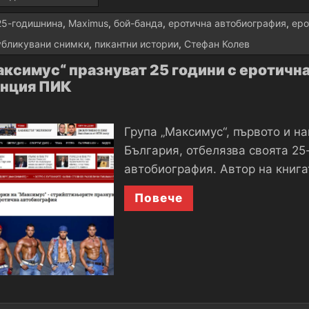
25-годишнина
,
Maximus
,
бой-банда
,
еротична автобиография
,
еро
убликувани снимки
,
пикантни истории
,
Стефан Колев
аксимус“ празнуват 25 години с еротична
енция ПИК
Група „Максимус“, първото и н
България, отбелязва своята 25
автобиография. Автор на книга
Повече