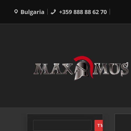
Прескачане
към
Bulgaria
+359 888 88 62 70
съдържанието
ТЪРСЕНЕ