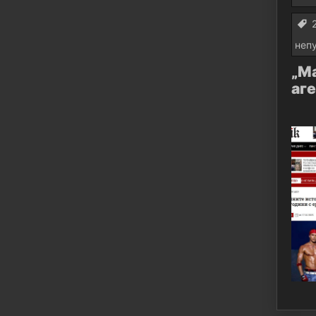
неп
„М
аг