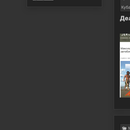
Куб
Де