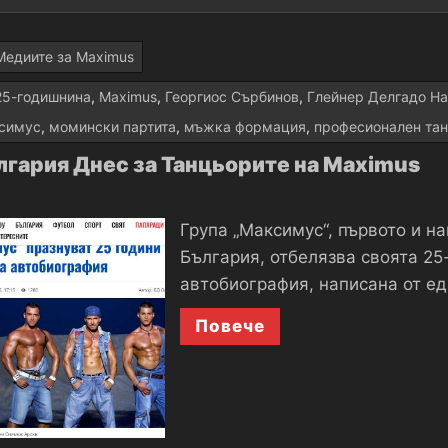
Медиите за Maximus
25-годишнина
,
Maximus
,
Георгиос Сърбинов
,
Глейнер Делгадо Н
симус
,
момински партита
,
мъжка формация
,
професионален та
лгария Днес за Танцьорите на Maximus
​Група „Максимус“, първото и 
България, отбелязва своята 25
автобиография, написана от ед
Повече