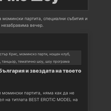
а момински партита, специални събития и
а незабравима вечер.
стър Крис
,
моминско парти
,
нощен клуб
,
,
танцьор
,
тематично шоу
,
шоу програма
България и звездата на твоето
 момински партита, няма как да не
ел на титлата BEST EROTIC MODEL на