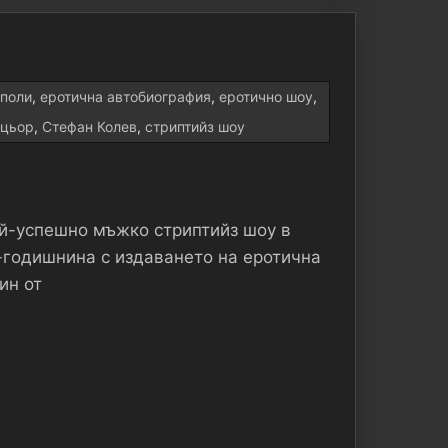
аполи
,
еротична автобиография
,
еротично шоу
,
нцьор
,
Стефан Колев
,
стриптийз шоу
най-успешно мъжко стриптийз шоу в
-годишнина с издаването на еротична
ин от