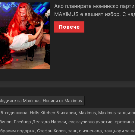
​Ако планирате моминско парти
MAXIMUS е вашият избор. С над
Повече
Медиите за Maximus
,
Новини от Maximus
25-годишнина
,
Hells Kitchen България
,
Maximus
,
Maximus танцьор
бинов
,
Глейнер Делгадо Наполи
,
ексклузивно участие
,
еротично
абравим подарък
,
Стефан Колев
,
танц с изненада
,
танцьори за п