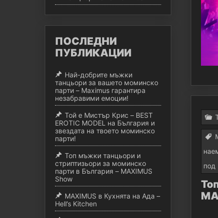
ПОСЛЕДНИ
ПУБЛИКАЦИИ
Най-добрите мъжки
танцьори за вашето моминско
парти – Maximus гарантира
незабравими емоции!
Той е Мистър Крис – BEST
EROTIC MODEL на България и
звездата на твоето моминско
парти!
нае
Топ мъжки танцьори и
стриптизьори за моминско
под
парти в България – MAXIMUS
Show
То
MA
MAXIMUS в Кухнята на Ада –
Hell’s Kitchen