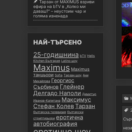
Тарзан от MAXIMUS взриви
ефира на bTV в „Колко ми
даваш?“ – неустоим чар и
голяма изненада
НАЙ-ТЪРСЕНО
25-годишнина
bTV
Hells
Kitchen България
Latino шоу
Maximus
Maximus
танцьори
Sofia
Tарзан шоу
Ани
Георгиос
Михайлова
Глейнер
Сърбинов
Делгадо Наполи
Димитър
Максимус
Иванов-Капитана
Стефан Колев
Тарзан
българска телевизия
български
еротична
Сър
стриптизьори
автобиография
нез
еротично шоу