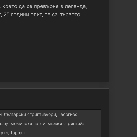
, което да се превърне в легенда,
 25 години опит, те са първото
и
,
български стриптизьори
,
Георгиос
 шоу
,
моминско парти
,
мъжки стриптийз
,
арти
,
Тарзан