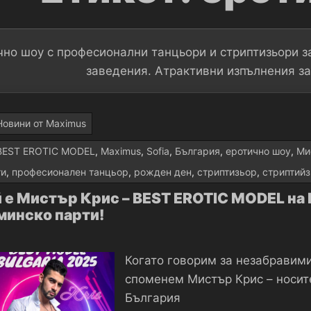
чно шоу с професионални танцьори и стриптизьори з
заведения. Атрактивни изпълнения з
Новини от Maximus
BEST EROTIC MODEL
,
Maximus
,
Sofia
,
България
,
еротично шоу
,
Ми
ти
,
професионален танцьор
,
рожден ден
,
стриптизьор
,
стриптийз
 е Мистър Крис – BEST EROTIC MODEL на 
минско парти!
Когато говорим за незабравими
споменем Мистър Крис – носит
България