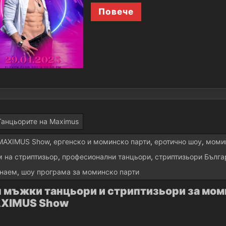
Повече
Танцьорите на Maximus
MAXIMUS Show
,
ергенско и моминско парти
,
еротично шоу
,
моми
м на стриптизьор
,
професионални танцьори
,
стриптизьори Бълга
 наем
,
шоу програма за моминско парти
п мъжки танцьори и стриптизьори за моми
XIMUS Show