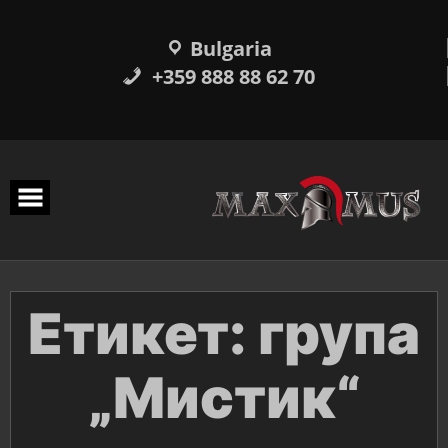
Прескачане
към
съдържанието
Bulgaria
+359 888 88 62 70
Етикет:
група
„Мистик“