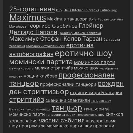
25-годишнина
bTV
Hells Kitchen България
Latino шоу
Maximus
Maximus танцьори
Sofia
Tарзан шоу
Ани
Глейнер
Георгиос Сърбинов
Михайлова
Делгадо Наполи
Димитър Иванов-Капитана
Максимус
Стефан Колев
Тарзан
българска
еротична
телевизия
български стриптизьори
еротично шоу
автобиография
момински партита
моминско парти
мъжки стриптийз
мъжко шоу
мъжка красота
незабравим
професионален
нощни клубове
подарък
танцьор
рожден
професионални танцьори
стриптизьор
ден
стриптизьори България
стриптийз
сценични спектакли
танцово шоу
танцьор
танцьори за
България
танц с изненада
моминско парти
хип-хоп
танцьори за парти
телевизионно шоу
частни събития
хореография
шоу програма
шоу програма за моминско парти
шоу програми