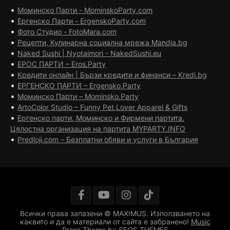
•
Моминско Парти - MominskoParty.com
•
Ергенско Парти - ErgenskoParty.com
•
Фото Студио - FotoMara.com
•
Рецепти, Кулинарна социална мрежа Mandja.bg
•
Naked Sushi | Nyotaimori - NakedSushi.eu
•
ЕРОС ПАРТИ – Eros.Party
•
Кредити онлайн | Бързи кредити и финанси – Kredi.bg
•
ЕРГЕНСКО ПАРТИ – Ergensko.Party
•
Моминско Парти – Mominsko.Party
•
ArtoColor Studio – Funny Pet Lover Apparel & Gifts
•
Ергенско парти, Моминско и Фирмени партита.
Цялостна организация на партита MYPARTY.INFO
•
Predloji.com – Безплатни обяви и услуги в България
Всички права запазени © MAXIMUS. Използването на
каквито и да е материали от сайта е забранено!
Music
Press Theme by SEOS THEMES