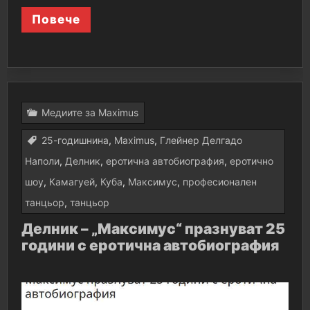
Повече
Медиите за Maximus
25-годишнина
,
Maximus
,
Глейнер Делгадо
Наполи
,
Делник
,
еротична автобиография
,
еротично
шоу
,
Камагуей
,
Куба
,
Максимус
,
професионален
танцьор
,
танцьор
Делник – „Максимус“ празнуват 25
години с еротична автобиография