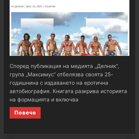
Според публикация на медията „Делник“,
група „Максимус“ отбелязва своята 25-
годишнина с издаването на еротична
автобиография. Книгата разкрива историята
на формацията и включва
Повече