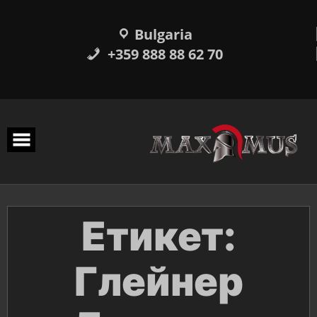
Прескачане
към
съдържанието
Bulgaria
+359 888 88 62 70
Етикет:
Глейнер