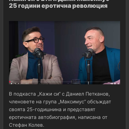
25 години еротична революция
В подкаста „Кажи си“ с Даниел Петканов,
членовете на група „Максимус“ обсъждат
своята 25-годишнина и представят
еротичната автобиография, написана от
Стефан Колев.