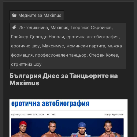
Медиите за Maximus
25-годишнина
,
Maximus
,
Георгиос Сърбинов
,
Глейнер Делгадо Наполи
,
еротична автобиография
,
еротично шоу
,
Максимус
,
момински партита
,
мъжка
формация
,
професионален танцьор
,
Стефан Колев
,
стриптийз шоу
България Днес за Танцьорите на
Maximus