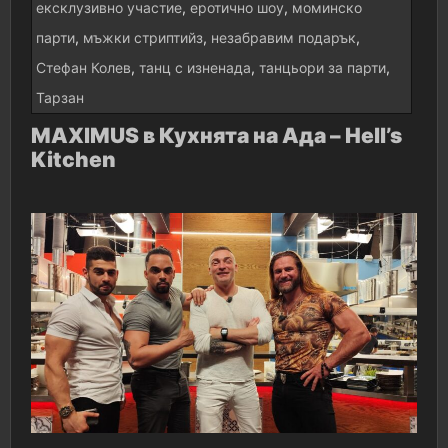
ексклузивно участие
,
еротично шоу
,
моминско
парти
,
мъжки стриптийз
,
незабравим подарък
,
Стефан Колев
,
танц с изненада
,
танцьори за парти
,
Тарзан
MAXIMUS в Кухнята на Ада – Hell’s
Kitchen