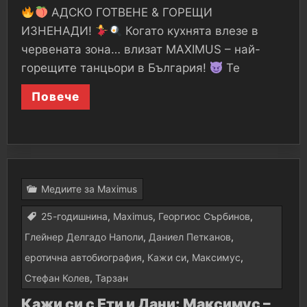
АДСКО ГОТВЕНЕ & ГОРЕЩИ
ИЗНЕНАДИ!
Когато кухнята влезе в
червената зона… влизат MAXIMUS – най-
горещите танцьори в България!
Те
Повече
Медиите за Maximus
25-годишнина
,
Maximus
,
Георгиос Сърбинов
,
Глейнер Делгадо Наполи
,
Даниел Петканов
,
еротична автобиография
,
Кажи си
,
Максимус
,
Стефан Колев
,
Тарзан
Кажи си с Ети и Дани: Максимус –