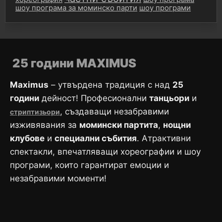
шоу програма за моминско парти
шоу програми
25 години MAXIMUS
Maximus
– утвърдена традиция с над
25
години
дейност! Професионални
танцьори
и
, създаващи незабравими
стриптизьори
изживявания за
момински партита
,
нощни
клубове
и
специални събития
. Атрактивни
спектакли, впечатляващи хореографии и шоу
програми, които гарантират емоции и
незабравими моменти!