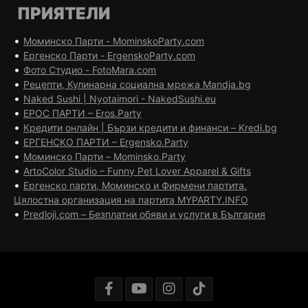
ПРИЯТЕЛИ
•
Моминско Парти - MominskoParty.com
•
Ергенско Парти - ErgenskoParty.com
•
Фото Студио - FotoMara.com
•
Рецепти, Кулинарна социална мрежа Mandja.bg
•
Naked Sushi | Nyotaimori - NakedSushi.eu
•
ЕРОС ПАРТИ – Eros.Party
•
Кредити онлайн | Бързи кредити и финанси – Kredi.bg
•
ЕРГЕНСКО ПАРТИ – Ergensko.Party
•
Моминско Парти – Mominsko.Party
•
ArtoColor Studio – Funny Pet Lover Apparel & Gifts
•
Ергенско парти, Моминско и Фирмени партита.
Цялостна организация на партита MYPARTY.INFO
•
Predloji.com – Безплатни обяви и услуги в България