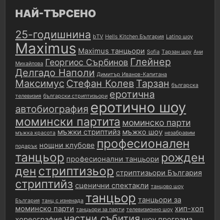
НАЙ-ТЪРСЕНО
25-годишнина
bTV
Hells Kitchen България
Latino шоу
Maximus
Maximus танцьори
Sofia
Tарзан шоу
Ани
Глейнер
Георгиос Сърбинов
Михайлова
Делгадо Наполи
Димитър Иванов-Капитана
Максимус
Стефан Колев
Тарзан
българска
еротична
телевизия
български стриптизьори
еротично шоу
автобиография
момински партита
моминско парти
мъжки стриптийз
мъжко шоу
мъжка красота
незабравим
професионален
нощни клубове
подарък
танцьор
рожден
професионални танцьори
стриптизьор
ден
стриптизьори България
стриптийз
сценични спектакли
танцово шоу
танцьор
танцьори за
България
танц с изненада
моминско парти
хип-хоп
танцьори за парти
телевизионно шоу
частни събития
хореография
шоу програма