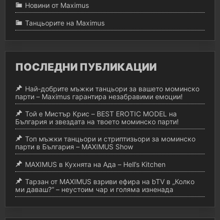
Новини от Maximus
Танцьорите на Maximus
ПОСЛЕДНИ ПУБЛИКАЦИИ
Най-добрите мъжки танцьори за вашето моминско
парти – Maximus гарантира незабравими емоции!
Той е Мистър Крис – BEST EROTIC MODEL на
България и звездата на твоето моминско парти!
Топ мъжки танцьори и стриптизьори за моминско
парти в България – MAXIMUS Show
MAXIMUS в Кухнята на Ада – Hell’s Kitchen
Тарзан от MAXIMUS взриви ефира на bTV в „Колко
ми даваш?“ – неустоим чар и голяма изненада