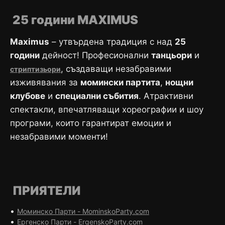
25 години MAXIMUS
Maximus
– утвърдена традиция с над
25
години
дейност! Професионални
танцьори
и
, създаващи незабравими
стриптизьори
изживявания за
момински партита
,
нощни
клубове
и
специални събития
. Атрактивни
спектакли, впечатляващи хореографии и шоу
програми, които гарантират емоции и
незабравими моменти!
ПРИЯТЕЛИ
•
Моминско Парти - MominskoParty.com
•
Ергенско Парти - ErgenskoParty.com