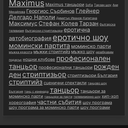
Maximus
Maximus танцьори
Sofia
Tарзан шоу
Ани
Глейнер
Георгиос Сърбинов
Михайлова
Делгадо Наполи
Димитър Иванов-Капитана
Максимус
Стефан Колев
Тарзан
българска
еротична
телевизия
български стриптизьори
еротично шоу
автобиография
момински партита
моминско парти
мъжки стриптийз
мъжко шоу
мъжка красота
незабравим
професионален
нощни клубове
подарък
танцьор
рожден
професионални танцьори
стриптизьор
ден
стриптизьори България
стриптийз
сценични спектакли
танцово шоу
танцьор
танцьори за
България
танц с изненада
моминско парти
хип-хоп
танцьори за парти
телевизионно шоу
частни събития
хореография
шоу програма
шоу програма за моминско парти
шоу програми