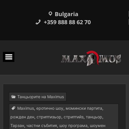
Прескачане
към
съдържанието
Bulgaria
+359 888 88 62 70
Танцьорите на Maximus
Maximus
,
еротично шоу
,
момински партита
,
рожден ден
,
стриптизьор
,
стриптийз
,
танцьор
,
Тарзан
,
частни събития
,
шоу програма
,
шоумен