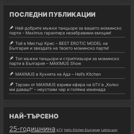
ПОСЛЕДНИ ПУБЛИКАЦИИ
Най-добрите мъжки танцьори за вашето моминско
парти – Maximus гарантира незабравими емоции!
Той е Мистър Крис – BEST EROTIC MODEL на
България и звездата на твоето моминско парти!
Топ мъжки танцьори и стриптизьори за моминско
парти в България – MAXIMUS Show
MAXIMUS в Кухнята на Ада – Hell’s Kitchen
Тарзан от MAXIMUS взриви ефира на bTV в „Колко
ми даваш?“ – неустоим чар и голяма изненада
НАЙ-ТЪРСЕНО
25-годишнина
bTV
Hells Kitchen България
Latino шоу