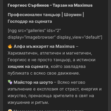
Георгиос Сърбинов – Тарзан на Maximus
Професионален танцьор | Шоумен |
Господар на сцената
[ngg src=“galleries“ ids=“2″
display=“imagebrowser“ display_view=“default“]
Алфа мъжкарят на Maximus
–
Харизматичен, атлетичен и магнетичен,
Георгиос е не просто танцьор, а истински
хищник на сцената
, който завладява
публиката с всяко свое движение.
Майстор на шоуто
– Всяко негово
изпълнение е експлозия от страст, енергия и
изкуство, пренасяща зрителите в свят на
изкушение и ритъм.